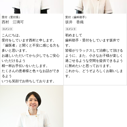
受付（受付長）
受付（歯科助手）
西村 江璃可
坂井 香織
コメント
コメント
こんにちは。
初めまして
受付をしています西村と申します。
歯科助手・受付をしています坂井で
「歯医者」と聞くと不安に感じる方も
す。
多いと思います。
皆様がリラックスして治療して頂ける
お越しいただいてから少しでもご安心
ように、また、小さなお子様が楽しく
いただけるよう
過ごせるような空間を提供できるよう
精一杯お手伝いをいたします。
に努めたいと思っております。
たくさんの患者様と色々なお話ができ
これから、どうぞよろしくお願いしま
るよう
す。
いつも笑顔でお待ちしております。