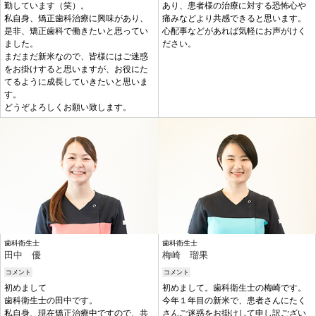
勤しています（笑）。
あり、患者様の治療に対する恐怖心や
私自身、矯正歯科治療に興味があり、
痛みなどより共感できると思います。
是非、矯正歯科で働きたいと思ってい
心配事などがあれば気軽にお声がけく
ました。
ださい。
まだまだ新米なので、皆様にはご迷惑
をお掛けすると思いますが、お役にた
てるように成長していきたいと思いま
す。
どうぞよろしくお願い致します。
歯科衛生士
歯科衛生士
田中 優
梅崎 瑠果
コメント
コメント
初めまして
初めまして。歯科衛生士の梅崎です。
歯科衛生士の田中です。
今年１年目の新米で、患者さんにたく
私自身、現在矯正治療中ですので、共
さんご迷惑をお掛けして申し訳ござい