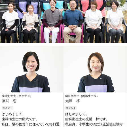
歯科衛生士（衛生士長）
歯科衛生士（副衛生士長）
藤武 恋
光延 梓
コメント
コメント
はじめまして。
はじめまして。
歯科衛生士の藤武です。
歯科衛生士の光延 梓です。
私は、隣の佐賀市に住んでいて毎日通
私自身、小学生の頃に矯正治療経験が