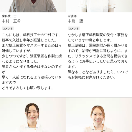
歯科技工士
看護師
中村 亘希
中島 望
コメント
コメント
こんにちは。歯科技工士の中村です。
なかしま矯正歯科医院の受付・事務を
新卒で入社し半年が経過しました。
しています中島と申します。
まだ矯正装置をマスターするため日々
矯正治療は、通院期間が長く掛かりま
研修していますが、
すので、治療が円滑に進むように、ま
少しづつですが、矯正装置を作製に携
た、リラックスできる空間を提供でき
わるようになりました。
るようにお手伝いしたいと思っており
患者さんと接する機会は少ないのです
ます。
が
気なることなどありましたら、いつで
早く一人前になれるよう頑張っていき
もお気軽にお声かけください。
ますので
どうぞよろしくお願い致します。