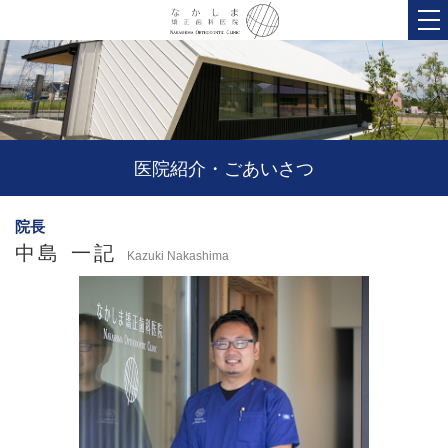
医院紹介・ごあいさつ
院長
中島 一記
Kazuki Nakashima